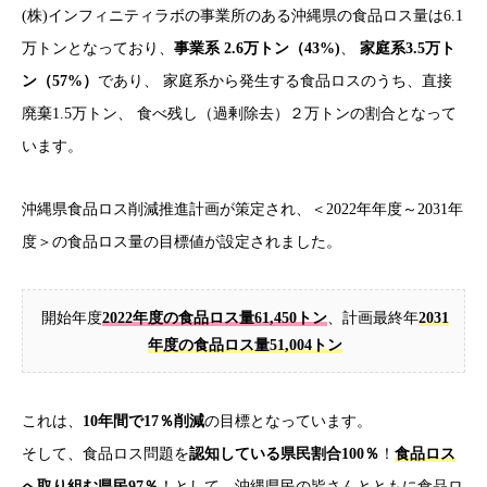
(株)インフィニティラボの事業所のある沖縄県の食品ロス量は6.1
万トンとなっており、
事業系 2.6万トン（43%)
、
家庭系3.5万ト
ン（57%）
であり、 家庭系から発生する食品ロスのうち、直接
廃棄1.5万トン、 食べ残し（過剰除去）２万トンの割合となって
います。
沖縄県食品ロス削減推進計画が策定され、＜2022年年度～2031年
度＞の食品ロス量の目標値が設定されました。
開始年度
2022年度の食品ロス量61,450トン
、計画最終年
2031
年度の食品ロス量51,004トン
これは、
10年間で17％削減
の目標となっています。
そして、食品ロス問題を
認知している県民割合100％
！
食品ロス
へ取り組む県民97％
！として、沖縄県民の皆さんとともに食品ロ