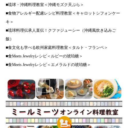
■琉球・沖縄料理教室＜沖縄モズク天ぷら＞
■食物アレルギー配慮レシピ料理教室＜キャロットシフォンケー
キ＞
■琉球料理伝承人直伝！クファジューシー（沖縄風炊き込みご
飯）
■食文化も学べる欧州家庭料理教室＜タルト・フランベ＞
■食Meets Jewelryレシピ＜ルビーの琥珀糖＞
■食Meets Jewelryレシピ＜エメラルドの琥珀糖＞